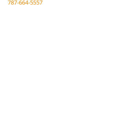
787-664-5557
Candados
Cerraduras electricas
Cajas Fuertes
Programacion llaves