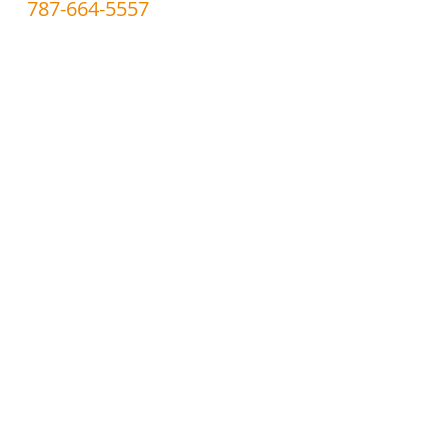
787-664-5557
Candados
Cerraduras electricas
Cajas Fuertes
Programacion llaves