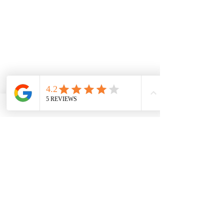
Servicios
Cerrajeros
Contacto
ServicioS
Nuestra oficina central de cerrajero en San
Juan nos permite servir a todo el país con
eficacia y rapidez ;
Cerrajeria Puerto Rico ​
Oficina de Servicio:
Tel.
787-664-5557
Llaves de Autos
Cerraduras
Servicio 24/7